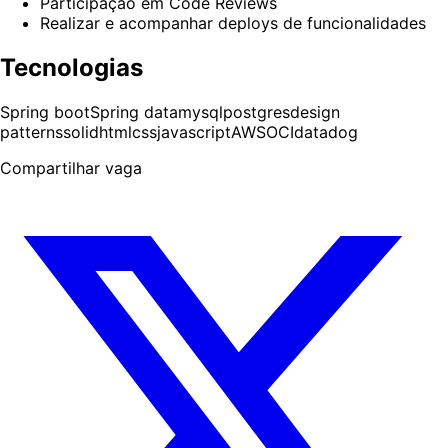
Participação em Code Reviews
Realizar e acompanhar deploys de funcionalidades
Tecnologias
Spring boot
Spring data
mysql
postgres
design
patterns
solid
html
css
javascript
AWS
OCI
datadog
Compartilhar vaga