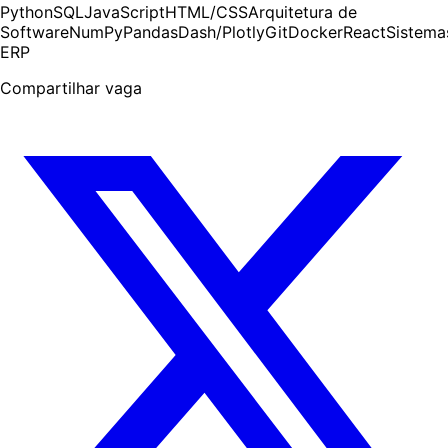
Python
SQL
JavaScript
HTML/CSS
Arquitetura de
Software
NumPy
Pandas
Dash/Plotly
Git
Docker
React
Sistema
ERP
Compartilhar vaga