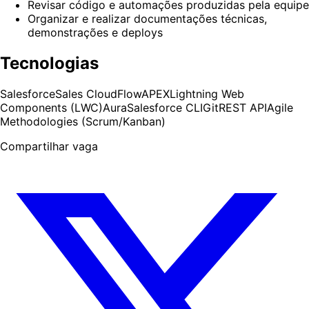
Revisar código e automações produzidas pela equipe
Organizar e realizar documentações técnicas,
demonstrações e deploys
Tecnologias
Salesforce
Sales Cloud
Flow
APEX
Lightning Web
Components (LWC)
Aura
Salesforce CLI
Git
REST API
Agile
Methodologies (Scrum/Kanban)
Compartilhar vaga