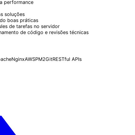
ta performance
as soluções
ndo boas práticas
es de tarefas no servidor
namento de código e revisões técnicas
ache
Nginx
AWS
PM2
Git
RESTful APIs