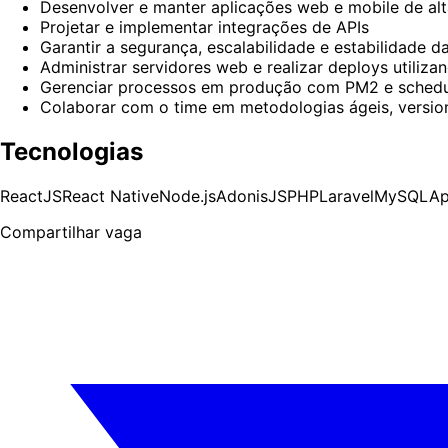
Desenvolver e manter aplicações web e mobile de al
Projetar e implementar integrações de APIs
Garantir a segurança, escalabilidade e estabilidade d
Administrar servidores web e realizar deploys utiliza
Gerenciar processos em produção com PM2 e schedul
Colaborar com o time em metodologias ágeis, versio
Tecnologias
ReactJS
React Native
Node.js
AdonisJS
PHP
Laravel
MySQL
Ap
Compartilhar vaga