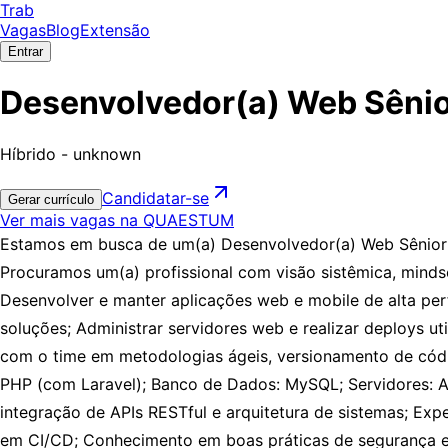
Trab
Vagas
Blog
Extensão
Entrar
Desenvolvedor(a) Web Sên
Híbrido - unknown
Candidatar-se
Gerar currículo
Ver mais vagas na QUAESTUM
Estamos em busca de um(a) Desenvolvedor(a) Web Sênior pa
Procuramos um(a) profissional com visão sistêmica, minds
Desenvolver e manter aplicações web e mobile de alta perf
soluções; Administrar servidores web e realizar deploys u
com o time em metodologias ágeis, versionamento de códig
PHP (com Laravel); Banco de Dados: MySQL; Servidores: A
integração de APIs RESTful e arquitetura de sistemas; Exp
em CI/CD; Conhecimento em boas práticas de segurança 