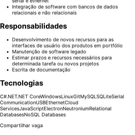
serial e ethernet
Integração de software com bancos de dados
relacionais e não relacionais
Responsabilidades
Desenvolvimento de novos recursos para as
interfaces de usuário dos produtos em portfólio
Manutenção de software legado
Estimar prazos e recursos necessários para
determinada tarefa ou novos projetos
Escrita de documentação
Tecnologias
C#
.NET
.NET Core
Windows
Linux
Git
MySQL
SQLite
Serial
Communication
USB
Ethernet
Cloud
Services
JavaScript
Electron
Neutronium
Relational
Databases
NoSQL Databases
Compartilhar vaga