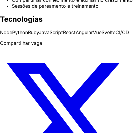
Sessões de pareamento e treinamento
Tecnologias
Node
Python
Ruby
JavaScript
React
Angular
Vue
Svelte
CI/CD
Compartilhar vaga