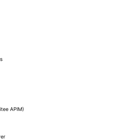
as
itee APIM)
ver