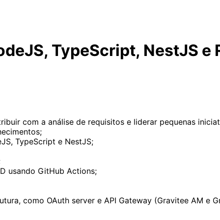
odeJS, TypeScript, NestJS e
buir com a análise de requisitos e liderar pequenas iniciat
hecimentos;
JS, TypeScript e NestJS;
;
/CD usando GitHub Actions;
rutura, como OAuth server e API Gateway (Gravitee AM e Gr