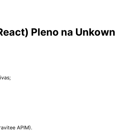
 React) Pleno na Unkown
ivas;
avitee APIM).