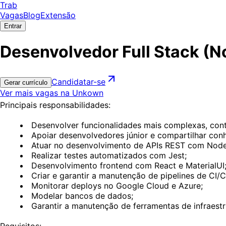
Trab
Vagas
Blog
Extensão
Entrar
Desenvolvedor Full Stack (N
Candidatar-se
Gerar currículo
Ver mais vagas na Unkown
Principais responsabilidades:
Desenvolver funcionalidades mais complexas, contri
Apoiar desenvolvedores júnior e compartilhar con
Atuar no desenvolvimento de APIs REST com Node
Realizar testes automatizados com Jest;
Desenvolvimento frontend com React e MaterialUI
Criar e garantir a manutenção de pipelines de CI
Monitorar deploys no Google Cloud e Azure;
Modelar bancos de dados;
Garantir a manutenção de ferramentas de infraest
Requisitos: