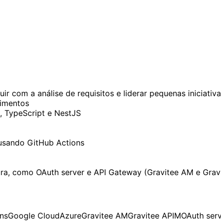
r com a análise de requisitos e liderar pequenas iniciativ
cimentos
 TypeScript e NestJS
 usando GitHub Actions
ura, como OAuth server e API Gateway (Gravitee AM e Grav
ns
Google Cloud
Azure
Gravitee AM
Gravitee APIM
OAuth ser