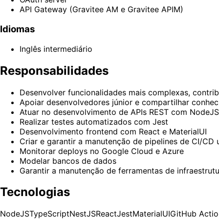
API Gateway (Gravitee AM e Gravitee APIM)
Idiomas
Inglês intermediário
Responsabilidades
Desenvolver funcionalidades mais complexas, contribui
Apoiar desenvolvedores júnior e compartilhar conhe
Atuar no desenvolvimento de APIs REST com NodeJS,
Realizar testes automatizados com Jest
Desenvolvimento frontend com React e MaterialUI
Criar e garantir a manutenção de pipelines de CI/CD
Monitorar deploys no Google Cloud e Azure
Modelar bancos de dados
Garantir a manutenção de ferramentas de infraestrut
Tecnologias
NodeJS
TypeScript
NestJS
React
Jest
MaterialUI
GitHub Actio