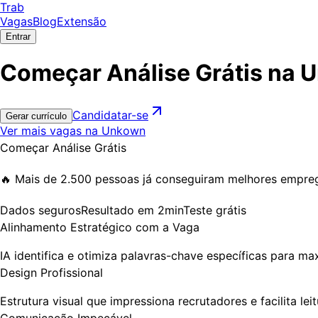
Trab
Vagas
Blog
Extensão
Entrar
Começar Análise Grátis na 
Candidatar-se
Gerar currículo
Ver mais vagas na Unkown
Começar Análise Grátis
🔥
Mais de 2.500 pessoas
já conseguiram melhores empreg
Dados segurosResultado em 2minTeste grátis
Alinhamento Estratégico com a Vaga
IA identifica e otimiza palavras-chave específicas para ma
Design Profissional
Estrutura visual que impressiona recrutadores e facilita leit
Comunicação Impecável