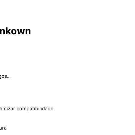
Unkown
os...
ximizar compatibilidade
ura