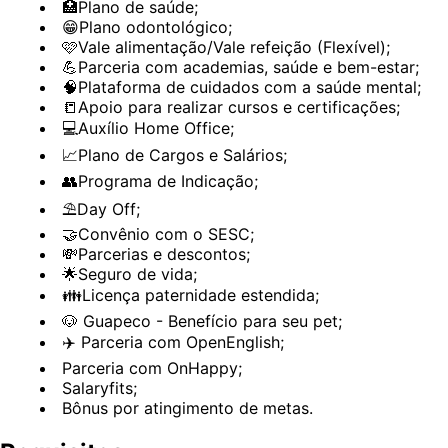
🏥Plano de saúde;
😁Plano odontológico;
🩷Vale alimentação/Vale refeição (Flexível);
💪Parceria com academias, saúde e bem-estar;
🧠Plataforma de cuidados com a saúde mental;
📒Apoio para realizar cursos e certificações;
💻Auxílio Home Office;
📈Plano de Cargos e Salários;
👥Programa de Indicação;
⛱️Day Off;
🤝Convênio com o SESC;
💸Parcerias e descontos;
🌟Seguro de vida;
👪Licença paternidade estendida;
🐶 Guapeco - Benefício para seu pet;
✈️ Parceria com OpenEnglish;
Parceria com OnHappy;
Salaryfits;
Bônus por atingimento de metas.