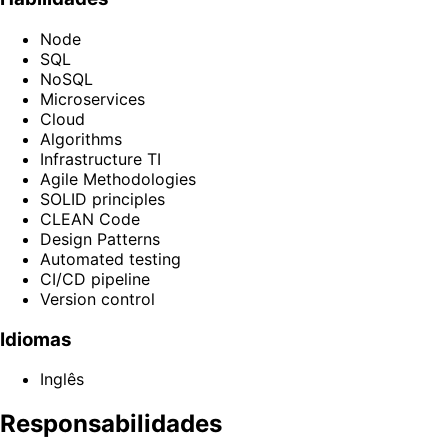
Node
SQL
NoSQL
Microservices
Cloud
Algorithms
Infrastructure TI
Agile Methodologies
SOLID principles
CLEAN Code
Design Patterns
Automated testing
CI/CD pipeline
Version control
Idiomas
Inglês
Responsabilidades