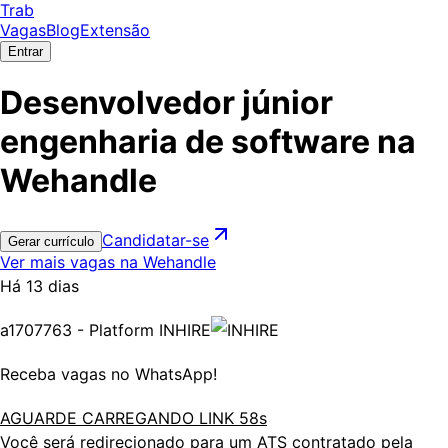
Trab
Vagas
Blog
Extensão
Entrar
Desenvolvedor júnior
engenharia de software na
Wehandle
Candidatar-se
Gerar currículo
Ver mais vagas na Wehandle
Há 13 dias
a1707763 - Platform INHIRE
Receba vagas no WhatsApp!
AGUARDE CARREGANDO LINK 58s
Você será redirecionado para um ATS contratado pela