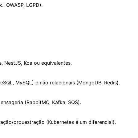
ex.: OWASP, LGPD).
s
,
NestJS
,
Koa
ou equivalentes.
reSQL, MySQL) e
não relacionais
(MongoDB, Redis).
ensageria
(RabbitMQ, Kafka, SQS).
ação/orquestração (Kubernetes é um diferencial).