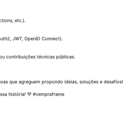
ions, etc.).
uth2, JWT, OpenID Connect).
u contribuições técnicas públicas.
oas que agreguem propondo ideias, soluções e desafios!
ssa história! 💜 #vempraframe