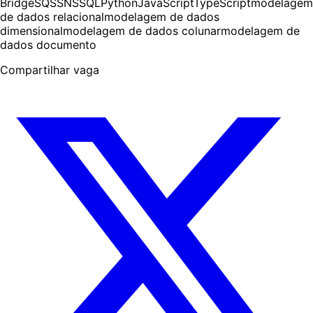
Bridge
SQS
SNS
SQL
Python
JavaScript
TypeScript
modelagem
de dados relacional
modelagem de dados
dimensional
modelagem de dados colunar
modelagem de
dados documento
Compartilhar vaga