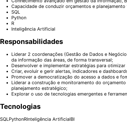
Conhecimento avançado em gestão da informação, BI
Capacidade de conduzir orçamentos e planejamento 
SQL
Python
R
Inteligência Artificial
Responsabilidades
Liderar 2 coordenações (Gestão de Dados e Negócios
da informação das áreas, de forma transversal;
Desenvolver e implementar estratégias para otimizar 
Criar, evoluir e gerir alertas, indicadores e dashbo
Promover a democratização do acesso a dados e fomen
Liderar a construção e monitoramento do orçamento 
planejamento estratégico;
Explorar o uso de tecnologias emergentes e ferrament
Tecnologias
SQL
Python
R
Inteligência Artificial
BI