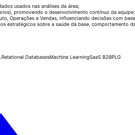
dados usados nas análises da área;
agiários), promovendo o desenvolvimento contínuo da equipe;
to, Operações e Vendas, influenciando decisões com base 
ios estratégicos sobre a saúde da base, comportamento da 
L
Relational Databases
Machine Learning
SaaS B2B
PLG