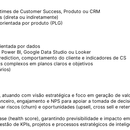
 a times de Customer Success, Produto ou CRM
s (direta ou indiretamente)
rientada por produto (PLG)
rientada por dados
 Power BI, Google Data Studio ou Looker
prediction, comportamento do cliente e indicadores de CS
s complexos em planos claros e objetivos
ários)
, atuando com visão estratégica e foco em geração de valo
nanceiro, engajamento e NPS para apoiar a tomada de decisõ
 riscos (churn) e oportunidades (upsell, cross sell e reten
 (health score), garantindo previsibilidade e impacto em 
stão de KPIs, projetos e processos estratégicos de inteli