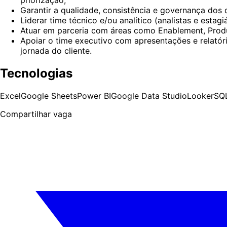
priorização;
Garantir a qualidade, consistência e governança dos 
Liderar time técnico e/ou analítico (analistas e est
Atuar em parceria com áreas como Enablement, Produ
Apoiar o time executivo com apresentações e relatór
jornada do cliente.
Tecnologias
Excel
Google Sheets
Power BI
Google Data Studio
Looker
SQ
Compartilhar vaga