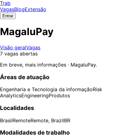
Trab
Vagas
Blog
Extensão
Entrar
MagaluPay
Visão geral
Vagas
7 vagas abertas
Em breve, mais informações · MagaluPay.
Áreas de atuação
Engenharia e Tecnologia da informação
Risk
Analytics
Engineering
Produtos
Localidades
Brasil
Remote
Remote, Brazil
BR
Modalidades de trabalho