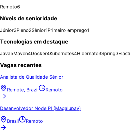
Remoto
6
Níveis de senioridade
Júnior
3
Pleno
2
Sênior
1
Primeiro emprego
1
Tecnologias em destaque
Java
5
Maven
4
Docker
4
Kubernetes
4
Hibernate
3
Spring
3
Elast
Vagas recentes
Analista de Qualidade Sênior
Remote, Brazil
Remoto
Desenvolvedor Node Pl (Magalupay)
Brasil
Remoto