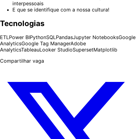
interpessoais
E que se identifique com a nossa cultura!
Tecnologias
ETL
Power BI
Python
SQL
Pandas
Jupyter Notebooks
Google
Analytics
Google Tag Manager
Adobe
Analytics
Tableau
Looker Studio
Superset
Matplotlib
Compartilhar vaga