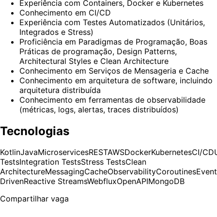
Experiência com Containers, Docker e Kubernetes
Conhecimento em CI/CD
Experiência com Testes Automatizados (Unitários,
Integrados e Stress)
Proficiência em Paradigmas de Programação, Boas
Práticas de programação, Design Patterns,
Architectural Styles e Clean Architecture
Conhecimento em Serviços de Mensageria e Cache
Conhecimento em arquitetura de software, incluindo
arquitetura distribuída
Conhecimento em ferramentas de observabilidade
(métricas, logs, alertas, traces distribuídos)
Tecnologias
Kotlin
Java
Microservices
REST
AWS
Docker
Kubernetes
CI/CD
Tests
Integration Tests
Stress Tests
Clean
Architecture
Messaging
Cache
Observability
Coroutines
Event
Driven
Reactive Streams
Webflux
OpenAPI
MongoDB
Compartilhar vaga