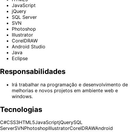
JavaScript
jQuery
SQL Server
SVN
Photoshop
Illustrator
CorelDRAW
Android Studio
Java
Eclipse
Responsabilidades
Irá trabalhar na programação e desenvolvimento de
melhorias e novos projetos em ambiente web e
windows.
Tecnologias
C#
CSS3
HTML5
JavaScript
jQuery
SQL
Server
SVN
Photoshop
Illustrator
CorelDRAW
Android