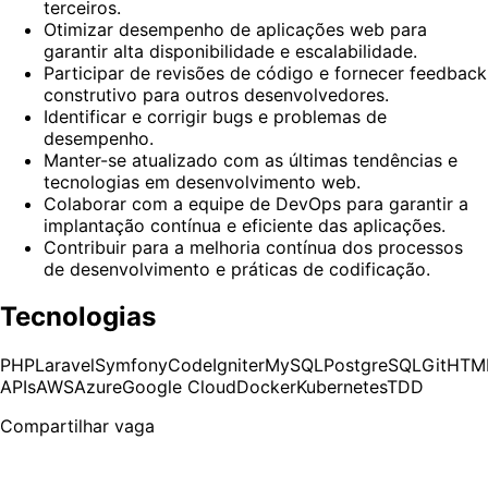
terceiros.
Otimizar desempenho de aplicações web para
garantir alta disponibilidade e escalabilidade.
Participar de revisões de código e fornecer feedback
construtivo para outros desenvolvedores.
Identificar e corrigir bugs e problemas de
desempenho.
Manter-se atualizado com as últimas tendências e
tecnologias em desenvolvimento web.
Colaborar com a equipe de DevOps para garantir a
implantação contínua e eficiente das aplicações.
Contribuir para a melhoria contínua dos processos
de desenvolvimento e práticas de codificação.
Tecnologias
PHP
Laravel
Symfony
CodeIgniter
MySQL
PostgreSQL
Git
HTM
APIs
AWS
Azure
Google Cloud
Docker
Kubernetes
TDD
Compartilhar vaga