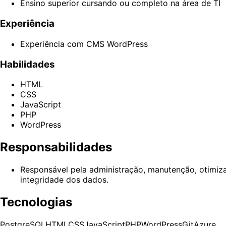
Ensino superior cursando ou completo na área de TI
Experiência
Experiência com CMS WordPress
Habilidades
HTML
CSS
JavaScript
PHP
WordPress
Responsabilidades
Responsável pela administração, manutenção, otimiz
integridade dos dados.
Tecnologias
PostgreSQL
HTML
CSS
JavaScript
PHP
WordPress
Git
Azure