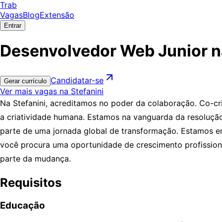
Trab
Vagas
Blog
Extensão
Entrar
Desenvolvedor Web Junior na
Candidatar-se
Gerar currículo
Ver mais vagas na Stefanini
Na Stefanini, acreditamos no poder da colaboração. Co-cri
a criatividade humana. Estamos na vanguarda da resolução
parte de uma jornada global de transformação. Estamos 
você procura uma oportunidade de crescimento profissiona
parte da mudança.
Requisitos
Educação