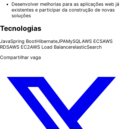
Desenvolver melhorias para as aplicações web já
existentes e participar da construção de novas
soluções
Tecnologias
Java
Spring Boot
Hibernate
JPA
MySQL
AWS ECS
AWS
RDS
AWS EC2
AWS Load Balancer
elasticSearch
Compartilhar vaga