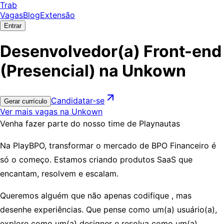
Trab
Vagas
Blog
Extensão
Entrar
Desenvolvedor(a) Front-end
(Presencial) na Unkown
Candidatar-se
Gerar currículo
Ver mais vagas na Unkown
Venha fazer parte do nosso time de Playnautas
Na PlayBPO, transformar o mercado de BPO Financeiro é
só o começo. Estamos criando produtos SaaS que
encantam, resolvem e escalam.
Queremos alguém que não apenas codifique , mas
desenhe experiências. Que pense como um(a) usuário(a),
explore como um(a) designer e resolva como um(a)