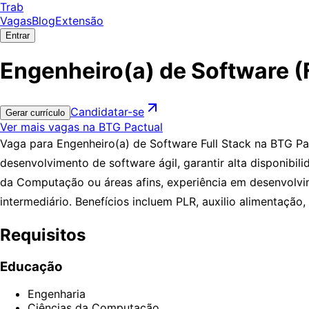
Trab
Vagas
Blog
Extensão
Entrar
Engenheiro(a) de Software (F
Candidatar-se
Gerar currículo
Ver mais vagas na BTG Pactual
Vaga para Engenheiro(a) de Software Full Stack na BTG Pac
desenvolvimento de software ágil, garantir alta disponib
da Computação ou áreas afins, experiência em desenvolvi
intermediário. Benefícios incluem PLR, auxilio alimentação,
Requisitos
Educação
Engenharia
Ciências da Computação