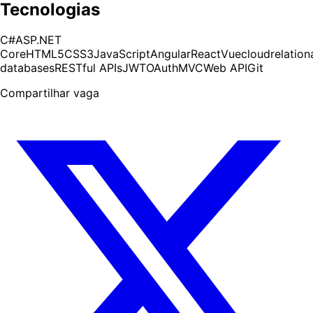
Tecnologias
C#
ASP.NET
Core
HTML5
CSS3
JavaScript
Angular
React
Vue
cloud
relation
databases
RESTful APIs
JWT
OAuth
MVC
Web API
Git
Compartilhar vaga