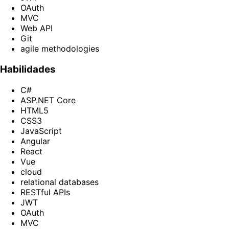
OAuth
MVC
Web API
Git
agile methodologies
Habilidades
C#
ASP.NET Core
HTML5
CSS3
JavaScript
Angular
React
Vue
cloud
relational databases
RESTful APIs
JWT
OAuth
MVC