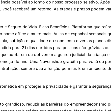
ia possível ao longo do nosso processo seletivo. Após a s
o, você receberá um retorno. As etapas e prazos podem v
 e Seguro de Vida. Flash Benefícios: Plataforma que reúne
lio home office e muito mais. Aulas de espanhol semanais 
erapia, nutrição e qualidade do sono, com diversos planos 
tendida para 21 dias corridos para pessoas não grávidas ou
s que adotarem ou obtiverem a guarda judicial da criança 
/começo do ano. Uma Nuvemshop gratuita para você ou pess
ntratação, sempre que a função permitir. E um ambiente d
ometida em proteger a privacidade e garantir a seguranç
randioso, reduzir as barreiras do empreendedorismo para 
 sonhos em histórias que transcendem. Nossa ambição é cl