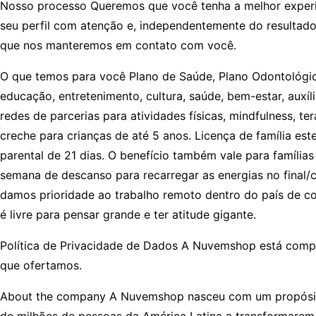
Nosso processo Queremos que você tenha a melhor experiênc
seu perfil com atenção e, independentemente do resultad
que nos manteremos em contato com você.
O que temos para você Plano de Saúde, Plano Odontológico
educação, entretenimento, cultura, saúde, bem-estar, auxí
redes de parcerias para atividades físicas, mindfulness, t
creche para crianças de até 5 anos. Licença de família es
parental de 21 dias. O benefício também vale para família
semana de descanso para recarregar as energias no final
damos prioridade ao trabalho remoto dentro do país de co
é livre para pensar grande e ter atitude gigante.
Política de Privacidade de Dados A Nuvemshop está compr
que ofertamos.
About the company A Nuvemshop nasceu com um propósito g
de milhões de pessoas da América Latina a transformarem