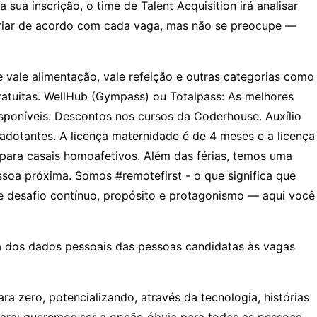
ua inscrição, o time de Talent Acquisition irá analisar
ariar de acordo com cada vaga, mas não se preocupe —
 vale alimentação, vale refeição e outras categorias como
gratuitas. WellHub (Gympass) ou Totalpass: As melhores
disponíveis. Descontos nos cursos da Coderhouse. Auxílio
 adotantes. A licença maternidade é de 4 meses e a licença
e para casais homoafetivos. Além das férias, temos uma
oa próxima. Somos #remotefirst - o que significa que
e desafio contínuo, propósito e protagonismo — aqui você
a dos dados pessoais das pessoas candidatas às vagas
zero, potencializando, através da tecnologia, histórias
ara: queremos ser a opção óbvia para todas as pessoas