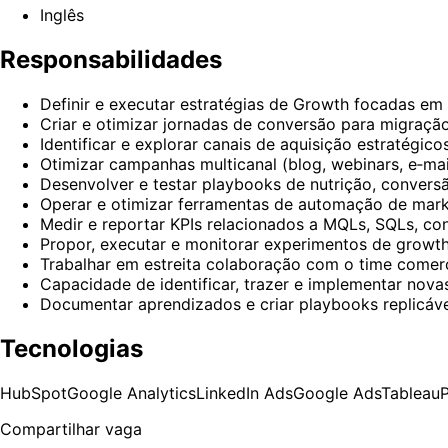
Inglês
Responsabilidades
Definir e executar estratégias de Growth focadas em 
Criar e otimizar jornadas de conversão para migraçã
Identificar e explorar canais de aquisição estratégi
Otimizar campanhas multicanal (blog, webinars, e‑mai
Desenvolver e testar playbooks de nutrição, conversã
Operar e otimizar ferramentas de automação de marke
Medir e reportar KPIs relacionados a MQLs, SQLs, co
Propor, executar e monitorar experimentos de growth 
Trabalhar em estreita colaboração com o time comerci
Capacidade de identificar, trazer e implementar nova
Documentar aprendizados e criar playbooks replicáve
Tecnologias
HubSpot
Google Analytics
LinkedIn Ads
Google Ads
Tableau
Compartilhar vaga