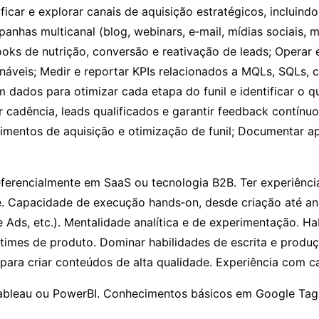
ficar e explorar canais de aquisição estratégicos, incluind
nhas multicanal (blog, webinars, e‑mail, mídias sociais, m
oks de nutrição, conversão e reativação de leads; Operar
onáveis; Medir e reportar KPIs relacionados a MQLs, SQLs,
ados para otimizar cada etapa do funil e identificar o que
 cadência, leads qualificados e garantir feedback contínuo
rimentos de aquisição e otimização de funil; Documentar a
rencialmente em SaaS ou tecnologia B2B. Ter experiência
. Capacidade de execução hands‑on, desde criação até an
 Ads, etc.). Mentalidade analítica e de experimentação. Ha
imes de produto. Dominar habilidades de escrita e produçã
 para criar conteúdos de alta qualidade. Experiência com 
ableau ou PowerBI. Conhecimentos básicos em Google Tag