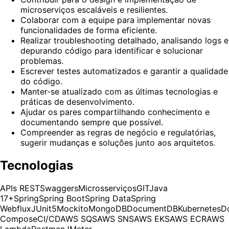
microserviços escaláveis e resilientes.
Colaborar com a equipe para implementar novas
funcionalidades de forma eficiente.
Realizar troubleshooting detalhado, analisando logs e
depurando código para identificar e solucionar
problemas.
Escrever testes automatizados e garantir a qualidade
do código.
Manter-se atualizado com as últimas tecnologias e
práticas de desenvolvimento.
Ajudar os pares compartilhando conhecimento e
documentando sempre que possível.
Compreender as regras de negócio e regulatórias,
sugerir mudanças e soluções junto aos arquitetos.
Tecnologias
APIs REST
Swaggers
Microsserviços
GIT
Java
17+
Spring
Spring Boot
Spring Data
Spring
Webflux
JUnit5
Mockito
MongoDB
DocumentDB
Kubernetes
D
Compose
CI/CD
AWS SQS
AWS SNS
AWS EKS
AWS ECR
AWS