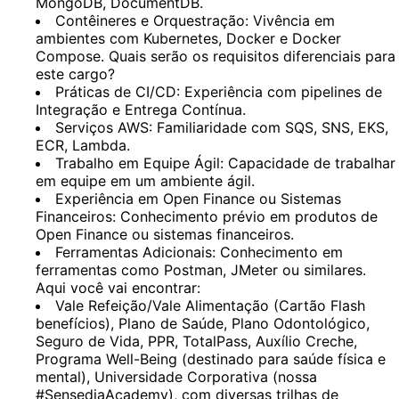
MongoDB, DocumentDB.
Contêineres e Orquestração: Vivência em
ambientes com Kubernetes, Docker e Docker
Compose. Quais serão os requisitos diferenciais para
este cargo?
Práticas de CI/CD: Experiência com pipelines de
Integração e Entrega Contínua.
Serviços AWS: Familiaridade com SQS, SNS, EKS,
ECR, Lambda.
Trabalho em Equipe Ágil: Capacidade de trabalhar
em equipe em um ambiente ágil.
Experiência em Open Finance ou Sistemas
Financeiros: Conhecimento prévio em produtos de
Open Finance ou sistemas financeiros.
Ferramentas Adicionais: Conhecimento em
ferramentas como Postman, JMeter ou similares.
Aqui você vai encontrar:
Vale Refeição/Vale Alimentação (Cartão Flash
benefícios), Plano de Saúde, Plano Odontológico,
Seguro de Vida, PPR, TotalPass, Auxílio Creche,
Programa Well-Being (destinado para saúde física e
mental), Universidade Corporativa (nossa
#SensediaAcademy), com diversas trilhas de