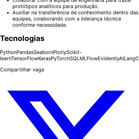
protótipos analíticos para produção.
Auxiliar na transferência de conhecimento dentro das
equipes, colaborando com a liderança técnica
conforme necessidade.
Tecnologias
Python
Pandas
Seaborn
Plotly
Scikit-
learn
TensorFlow
Keras
PyTorch
SQL
MLFlow
EvidentlyAI
LangC
Compartilhar vaga