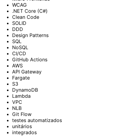
WCAG
.NET Core (C#)
Clean Code
SOLID
DDD
Design Patterns
SQL
NoSQL
CI/CD
GitHub Actions
AWS
API Gateway
Fargate
S3
DynamoDB
Lambda
VPC
NLB
Git Flow
testes automatizados
unitários
integrados