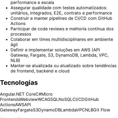
performance e escala
Assegurar qualidade com testes automatizados:
unitários, integrados, E2E, contrato e performance
Construir e manter pipelines de CI/CD com GitHub
Actions
Participar de code reviews e melhoria contínua dos
processos
Colaborar em times multidisciplinares em ambiente
ágil
Definir e implementar soluções em AWS (API
Gateway, Fargate, S3, DynamoDB, Lambda, VPC,
NLB)
Manter-se atualizada ou atualizado sobre tendências
de frontend, backend e cloud
Tecnologias
Angular
.NET Core
C#
Micro
Frontends
Webview
WCAG
SQL
NoSQL
CI/CD
GitHub
Actions
AWS
API
Gateway
Fargate
S3
DynamoDB
Lambda
VPC
NLB
Git Flow