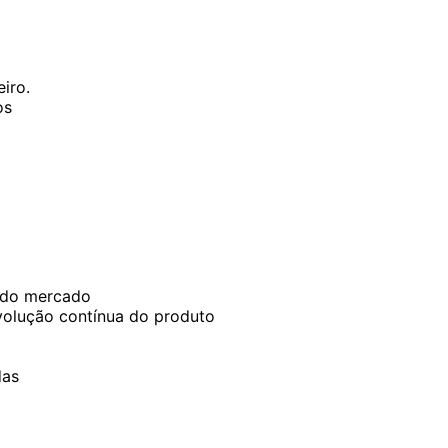
iro.
os
s do mercado
evolução contínua do produto
das